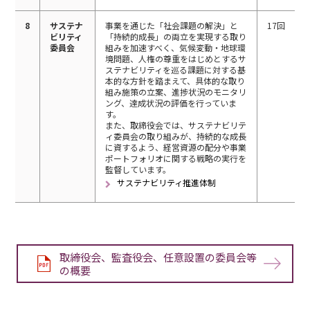
8
サステナ
事業を通じた「社会課題の解決」と
17回
ビリティ
「持続的成長」の両立を実現する取り
委員会
組みを加速すべく、気候変動・地球環
境問題、人権の尊重をはじめとするサ
ステナビリティを巡る課題に対する基
本的な方針を踏まえて、具体的な取り
組み施策の立案、進捗状況のモニタリ
ング、達成状況の評価を行っていま
す。
また、取締役会では、サステナビリテ
ィ委員会の取り組みが、持続的な成長
に資するよう、経営資源の配分や事業
ポートフォリオに関する戦略の実行を
監督しています。
サステナビリティ推進体制
取締役会、監査役会、任意設置の委員会等
の概要