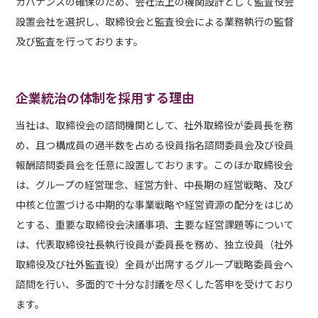
ガバナンスの確保のため、会社法上の機関設計として監査役会
設置会社を選択し、取締役会と監査役会による業務執行の監督
及び監査を行っております。
企業統治の体制を採用する理由
当社は、取締役会の諮問機関として、社外取締役が委員長を務
め、且つ構成員の過半数を占める役員指名諮問委員会及び役員
報酬諮問委員会を任意に設置しております。このほか取締役会
は、グループの経営理念、経営方針、中長期の経営戦略、及び
中核と位置づける中期的な事業戦略や経営資源の配分をはじめ
とする、重要な取締役会決議事項、主要な経営課題等について
は、代表取締役社長執行役員が委員長を務め、独立役員（社外
取締役及び社外監査役）全員が出席するグループ戦略委員会へ
諮問を行い、多面的で十分な討議を尽くした答申を受けており
ます。