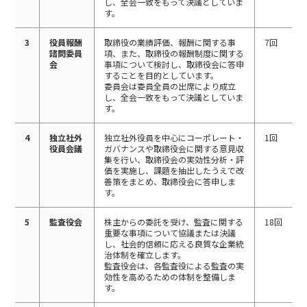
し、全会一致をもって決議としていま
す。
3
役員報酬
取締役の業績評価、報酬に関する事
7回
諮問委員
項、また、取締役の報酬制度に関する
会
事項について検討し、取締役会に答申
することを目的としています。
委員会は委員全員の出席により成立
し、全会一致をもって決議としていま
す。
4
独立社外
独立社外役員を中心にコーポレート・
1回
役員会議
ガバナンスや取締役会に関する意見収
集を行い、取締役会の実効性分析・評
価を実施し、課題を抽出したうえで改
善策をまとめ、取締役会に答申しま
す。
5
監査役会
株主からの委託を受け、監査に関する
18回
重要な事項について協議または決議
し、社会的信頼に応える良質な企業統
治体制を確立します。
監査役会は、各監査役による監査の実
効性を高めるための体制を整備しま
す。