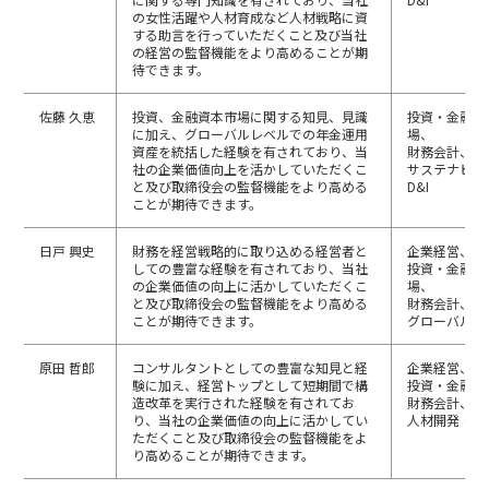
の女性活躍や人材育成など人材戦略に資
する助言を行っていただくこと及び当社
の経営の監督機能をより高めることが期
待できます。
佐藤 久恵
投資、金融資本市場に関する知見、見識
投資・金融資
に加え、グローバルレベルでの年金運用
場、
資産を統括した経験を有されており、当
財務会計、
社の企業価値向上を活かしていただくこ
サステナビリ
と及び取締役会の監督機能をより高める
D&I
ことが期待できます。
日戸 興史
財務を経営戦略的に取り込める経営者と
企業経営、
しての豊富な経験を有されており、当社
投資・金融資
の企業価値の向上に活かしていただくこ
場、
と及び取締役会の監督機能をより高める
財務会計、
ことが期待できます。
グローバル
原田 哲郎
コンサルタントとしての豊富な知見と経
企業経営、
験に加え、経営トップとして短期間で構
投資・金融資
造改革を実行された経験を有されてお
財務会計、
り、当社の企業価値の向上に活かしてい
人材開発・組
ただくこと及び取締役会の監督機能をよ
り高めることが期待できます。