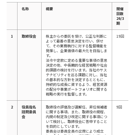
名称
概要
開催
回数
26/3
期
1
取締役会
株主からの委託を受け、公正な判断に
19回
よって最善の意思決定を行い、併せ
て、その業務執行に対する監督機能を
発揮し、企業価値の最大化を目指しま
す。
法令や定款に定める重要な事項の意思
決定の他、中長期的な経営戦略や社会
的課題の検討を行います。当社のサス
テナビリティを巡る課題に対し、当社
の基本的な方針を決定するとともに、
持続的な成長に資するよう、経営資源
の配分や事業ポートフォリオに関する
戦略の実行を監督します。
2
役員指名
取締役の評価及び選解任、昇任候補者
9回
諮問委員
に関する事項、また、取締役の規程、
会
内規の制定及び改定に関する事項につ
いて検討し、取締役会に答申すること
を目的としています。
委員会は委員全員の出席により成立