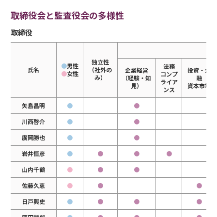
取締役会と監査役会の多様性
取締役
当
独立性
●
男性
法務
氏名
（社外の
企業経営
投資・金
●
女性
コンプ
み）
（経験・知
融
ライア
見）
資本市場
ンス
矢島昌明
●
●
川西啓介
●
●
廣岡勝也
●
●
岩井恒彦
●
●
●
●
山内千鶴
●
●
●
佐藤久恵
●
●
●
日戸興史
●
●
●
●