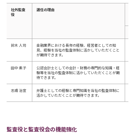
社外監査
選任の理由
取
役
出
期
取
鈴木 人司
金融業界における長年の経験、経営者としての知
19
見、経験を当社の監査体制に活かしていただくこと
回
が期待できます。
田中 素子
公認会計士としての会計・財務の専門的な知識・経
19
験等を当社の監査体制に活かしていただくことが期
回
待できます。
志甫 治宣
弁護士としての経験と専門知識を当社の監査体制に
15
活かしていただくことが期待できます。
回
監査役と監査役会の機能強化