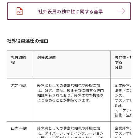
社外役員の独立性に関する基準
社外役員選任の理由
社外取締
選任の理由
専門性・見識
役
する
分野
岩井 恒彦
経営者としての豊富な知見や経験に加
企業経営、
え、研究、生産、技術分野に関する専門
法務・コンプ
知識を有されており、経営の監督機能を
ンス、
より高めることが期待できます。
サステナビリ
D&I、
マーケティン
技術・生産品
山内 千鶴
経営者としての豊富な知見や経験に加
企業経営、
え、ダイバーシティ＆インクルージョン
サステナビリ
に関する専門知識を有されており、当社
D&I