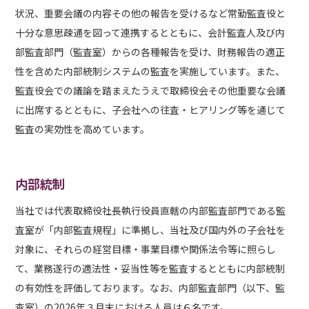
状況、重要会議の内容その他の報告を受けるなど常勤監査役と
十分な意思疎通を図って連携するとともに、会計監査人及び内
部監査部門（監査室）からの各種報告を受け、財務報告の適正
性を含めた内部統制システムの監査を実施しています。また、
監査役会での議論を踏まえたうえで取締役会その他重要な会議
に出席するとともに、子会社への往査・ヒアリング等を通じて
監査の実効性を高めています。
内部統制
当社では代表取締役社長執行役員直轄の内部監査部門である監
査室が「内部監査規程」に準拠し、当社及び国内外の子会社を
対象に、それらの経営目標・事業目標や関係法令等に照らし
て、業務遂行の適法性・妥当性等を監査するとともに内部統制
の有効性を評価しております。なお、内部監査部門（以下、監
査室）の2026年３月末における人員は６名です。