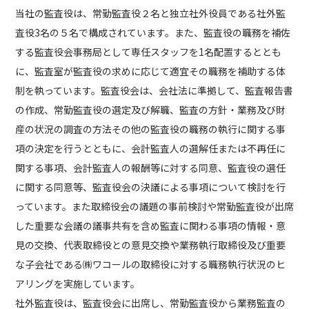
当社の監査役は、常勤監査役２名と独立社外役員である社外監
査役3名の５名で構成されています。また、監査役の職務を補佐
する監査役会事務局として専任スタッフを1名配置するととも
に、監査室が監査役の求めに応じて適宜その職務を補助する体
制を執っています。監査役会は、会社法に準拠して、監査報告書
の作成、常勤監査役の選定及び解職、監査の方針・業務及び財
産の状況の調査の方法その他の監査役の職務の執行に関する事
項の決定を行うとともに、会計監査人の選解任または不再任に
関する事項、会計監査人の報酬等に対する同意、監査役の選任
に関する同意等、監査役会の決議による事項について検討を行
っています。また取締役会の議題の事前検討や常勤監査役が出席
した重要な会議の議事共有を含め監査に関わる事項の情報・意
見の交換、代表取締役との意見交換や業務執行取締役及び重要
な子会社である㈱ワコールの取締役に対する職務執行状況のヒ
アリングを実施しています。
社外監査役は、監査役会に出席し、常勤監査役から業務監査の