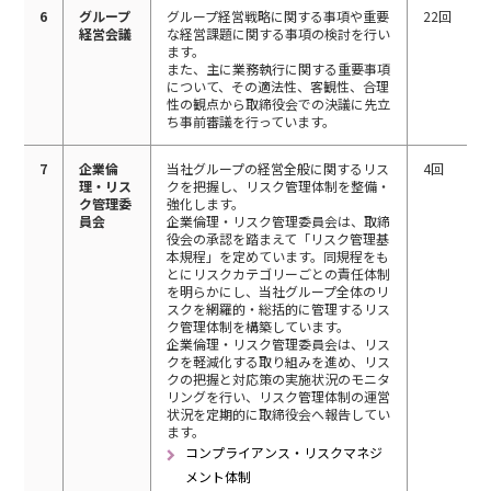
6
グループ
グループ経営戦略に関する事項や重要
22回
経営会議
な経営課題に関する事項の検討を行い
ます。
また、主に業務執行に関する重要事項
について、その適法性、客観性、合理
性の観点から取締役会での決議に先立
ち事前審議を行っています。
7
企業倫
当社グループの経営全般に関するリス
4回
理・リス
クを把握し、リスク管理体制を整備・
ク管理委
強化します。
員会
企業倫理・リスク管理委員会は、取締
役会の承認を踏まえて「リスク管理基
本規程」を定めています。同規程をも
とにリスクカテゴリーごとの責任体制
を明らかにし、当社グループ全体のリ
スクを網羅的・総括的に管理するリス
ク管理体制を構築しています。
企業倫理・リスク管理委員会は、リス
クを軽減化する取り組みを進め、リス
クの把握と対応策の実施状況のモニタ
リングを行い、リスク管理体制の運営
状況を定期的に取締役会へ報告してい
ます。
コンプライアンス・リスクマネジ
メント体制