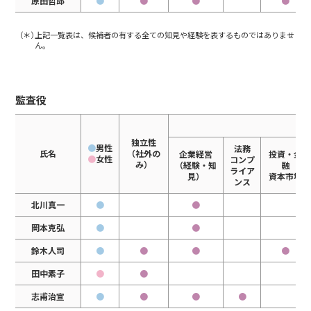
原田哲郎
●
●
●
●
（＊）
上記一覧表は、候補者の有する全ての知見や経験を表するものではありませ
ん。
監査役
当
独立性
●
男性
法務
氏名
（社外の
企業経営
投資・金
●
女性
コンプ
み）
（経験・知
融
ライア
見）
資本市場
ンス
北川真一
●
●
岡本克弘
●
●
鈴木人司
●
●
●
●
田中素子
●
●
志甫治宣
●
●
●
●