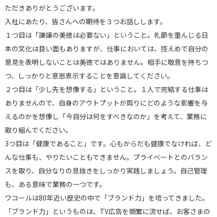
ただきありがとうございます。
入社にあたり、皆さんへの期待を３つお話しします。
１つ目は「謙譲の美徳は必要ない」ということ。礼節を重んじる日
本の文化は良い面もありますが、仕事においては、控えめで自分の
意見を表明しないことは美徳ではありません。相手に敬意を持ちつ
つ、しっかりと意思表示することを意識してください。
２つ目は「少し先を想像する」ということ。１人で完結する仕事は
ありませんので、自身のアウトプットが周りにどのような影響を与
えるのかを想像し「今自分は何をすべきなのか」を考えて、業務に
取り組んでください。
3つ目は「健康であること」です。心もからだも健康でなければ、ど
んな仕事も、やりたいこともできません。プライベートとのバラン
スを取り、自分なりの息抜きをしっかり実践しましょう。自己管理
も、ある意味で業務の一つです。
ワコールは80年近い歴史の中で「ブランド力」を培ってきました。
「ブランド力」というものは、TV広告を頻繁に流せば、お客さまの