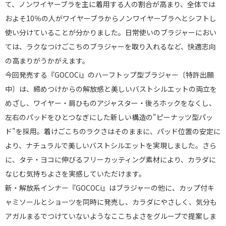
て、ノンワイヤーブラを主に着用する人の割合が高まり、全体では
およそ10％の人がワイヤーブラからノンワイヤーブラへとシフトし
使い分けていることが分かりました。日常使いのブラジャーにおい
ては、ラクなつけごこちのブラジャーを取り入れるなど、快適志向
の高まりがうかがえます。
今回発売する『GOCOCi』のハーフトップ型ブラジャー〔特許出願
中〕は、締めつけからの解放感と美しいバストシルエットの両立を
めざし、ワイヤー・肩ひものアジャスター・後ろホックをなくし、
左右のパッドをひとつなぎにした新しい構造の"ピーナッツ型パッ
ド"を採用。着けごこちのラクさはそのままに、パッド位置の安定に
より、ナチュラルで美しいバストシルエットを実現しました。さら
に、タテ・ヨコに伸びるフリーカッティング素材により、カラダに
なじむ気持ちよさを実感していただけます。
新・解放系インナー『GOCOCi』はブラジャーの他に、カップ付キ
ャミソールとショーツを同時に発売し、カラダにやさしく、気分も
アガルまるでつけていないようなここちよさをグループで提案しま