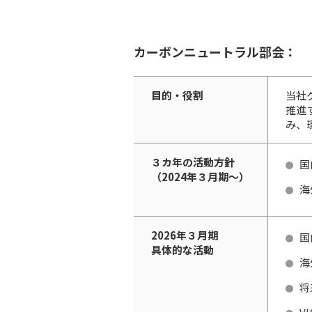
カーボンニュートラル部会：
目的・役割
当社
推進
み、
３カ年の活動方針
国
（2024年３月期～）
海
2026年３月期
国
具体的な活動
海
将