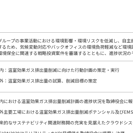
グループの事業活動における環境影響・環境リスクを低減し、自主
するため、気候変動対応やバックオフィスの環境負荷軽減など環境
環境保全に関連する戦略投資案件を審議するとともに、進捗状況の
内：温室効果ガス排出量削減に向けた行動計画の策定・実行
外：温室効果ガス排出量の試算、削減目標の策定
内における温室効果ガス排出量削減計画の進捗状況を取締役会に報
外主要工場における温室効果ガス排出量削減ポテンシャル及びEM
来的なサステナビリティ関連財務開の充実を見据えたクラウドシス