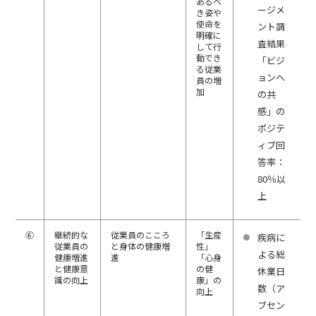
あるべ
ージメ
き姿や
使命を
ント調
明確に
査結果
して行
動でき
「ビジ
る従業
ョンへ
員の増
加
の共
感」の
ポジテ
ィブ回
答率：
80％以
上
⑥
継続的な
従業員のこころ
「生産
疾病に
従業員の
と身体の健康増
性」
よる総
健康増進
進
「心身
と健康意
の健
休業日
識の向上
康」の
数（ア
向上
ブセン