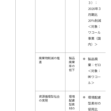
３）：
2020年３
月期比
20％削減
＜対象：
ワコール
事業（国
内）＞
廃棄物削減の推
製品
製品廃
進
廃棄
棄：ゼロ
率の
低下
＜対象：
㈱ワコー
ル＞
資源循環型社会
環境
環境配慮
の実現
配慮
型素材の
型素
材の
使用比