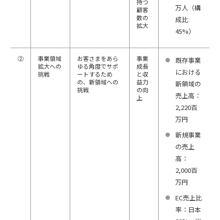
持つ
万人（構
顧客
数の
成比
拡大
45%）
②
事業領域
お客さまをあら
事業
既存事業
拡大への
ゆる角度でサポ
成長
における
挑戦
ートするため
と収
の、新領域への
益力
新領域の
挑戦
の向
売上高：
上
2,220百
万円
新規事業
の売上
高：
2,000百
万円
EC売上比
率：日本