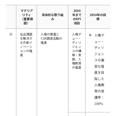
マテリア
2030
リティ
具体的な取り組
年まで
2030年の目
（重要課
み
のKPI
標
題）
項目
⑧
社会課題
人権の尊重と
人権デ
人権デ
を解決す
CSR調達活動の
ュー・
ュー・
る共創イ
推進
ディリ
ノベーシ
ジェン
ディリ
ョンの推
スの構
ジェン
進
築・実
施、人
スの着
権教育
実な推
の推進
進を目
指した
人権教
育の受
講率：
100%