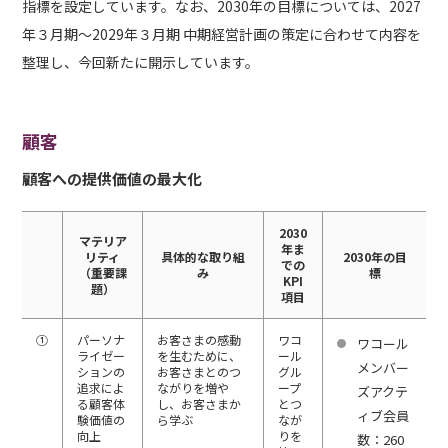
指標を設定しています。なお、2030年の目標については、2027
年３月期～2029年３月期 中期経営計画の策定に合わせて内容を
整理し、今回新たに開示しています。
顧客
顧客への提供価値の最大化
2030
マテリア
年ま
リティ
具体的な取り組
2030年の目
での
（重要課
み
標
KPI
題）
項目
①
パーソナ
お客さまの感動
ワコ
ワコール
ライゼー
を生むために、
ール
メンバー
ションの
お客さまとのつ
グル
追求によ
ながりを増や
ープ
ズアクテ
る顧客体
し、お客さまか
とつ
ィブ会員
験価値の
ら学ぶ
なが
向上
りを
数：260