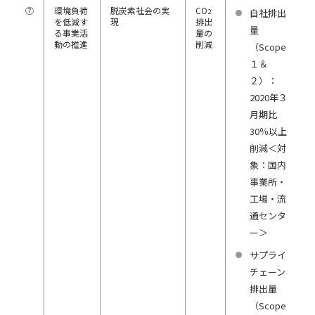
⑦
環境負荷
脱炭素社会の実
CO
2
自社排出
を低減す
現
排出
量
る事業活
量の
動の推進
削減
（Scope
１＆
２）：
2020年３
月期比
30％以上
削減＜対
象：国内
事業所・
工場・流
通センタ
ー＞
サプライ
チェーン
排出量
（Scope