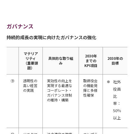
ガバナンス
持続的成長の実現に向けたガバナンスの強化
マテリア
2030年
リティ
具体的な取り組
2030年の
までの
（重要課
み
目標
KPI項目
題）
⑨
透明性の
実効性の向上を
取締役会
社外
高い経営
実現する最適な
の機能発
役員
の実践
コーポレート・
揮と多様
ガバナンス体制
性確保
比
の維持・構築
率：
50％
以上