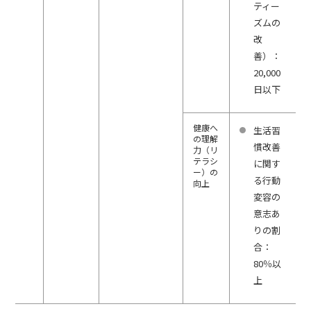
ティー
ズムの
改
善）：
20,000
日以下
健康へ
生活習
の理解
慣改善
力（リ
テラシ
に関す
ー）の
る行動
向上
変容の
意志あ
りの割
合：
80％以
上