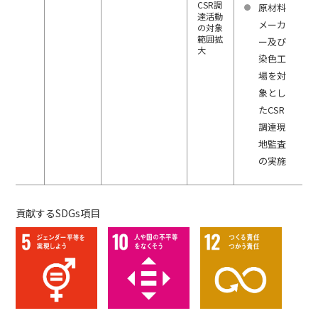
CSR調
原材料
達活動
メーカ
の対象
範囲拡
ー及び
大
染色工
場を対
象とし
たCSR
調達現
地監査
の実施
貢献するSDGs項目