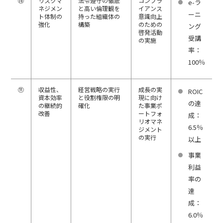
⑩
リスクマ
法令遵守の徹底
コンプラ
e-ラ
ネジメン
と高い倫理観を
イアンス
ーニ
ト体制の
持った組織体の
意識向上
強化
構築
のための
ング
啓発活動
受講
の実施
率：
100％
⑪
収益性、
経営戦略の実行
成長の実
ROIC
資本効率
と役割権限の明
現に向け
の達
の継続的
確化
た事業ポ
改善
ートフォ
成：
リオマネ
6.5％
ジメント
の実行
以上
事業
利益
率の
達
成：
6.0％