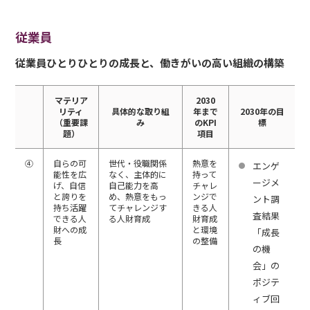
従業員
従業員ひとりひとりの成長と、働きがいの高い組織の構築
マテリア
2030
リティ
具体的な取り組
年まで
2030年の目
（重要課
み
のKPI
標
題）
項目
④
自らの可
世代・役職関係
熱意を
エンゲ
能性を広
なく、主体的に
持って
ージメ
げ、自信
自己能力を高
チャレ
と誇りを
め、熱意をもっ
ンジで
ント調
持ち活躍
てチャレンジす
きる人
査結果
できる人
る人財育成
財育成
財への成
と環境
「成長
長
の整備
の機
会」の
ポジテ
ィブ回