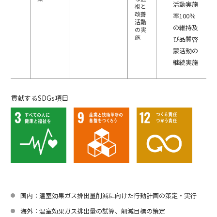
活動実施
視と
改善
率100％
活動
の維持及
の実
施
び品質啓
蒙活動の
継続実施
貢献するSDGs項目
国内：温室効果ガス排出量削減に向けた行動計画の策定・実行
海外：温室効果ガス排出量の試算、削減目標の策定