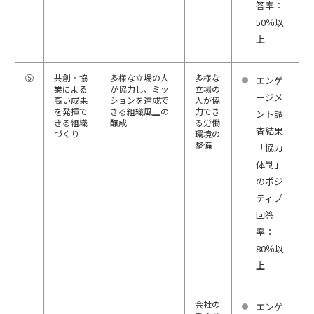
答率：
50％以
上
⑤
共創・協
多様な立場の人
多様な
エンゲ
業による
が協力し、ミッ
立場の
ージメ
高い成果
ションを達成で
人が協
を発揮で
きる組織風土の
力でき
ント調
きる組織
醸成
る労働
査結果
づくり
環境の
整備
「協力
体制」
のポジ
ティブ
回答
率：
80％以
上
会社の
エンゲ