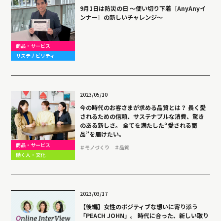
9月1日は防災の日 〜使い切り下着［AnyAnyイ
ンナー］の新しいチャレンジ〜
商品・サービス
サステナビリティ
2023/05/10
今の時代のお客さまが求める品質とは？ 長く愛
されるための信頼、サステナブルな消費、驚き
のある新しさ。 全てを満たした“愛される商
品”を届けたい。
商品・サービス
＃モノづくり
＃品質
働く人・文化
2023/03/17
【後編】女性のポジティブな想いに寄り添う
「PEACH JOHN」。 時代に合った、新しい取り