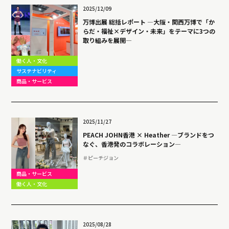
2025/12/09
万博出展 総括レポート ―大阪・関西万博で「か
らだ・福祉×デザイン・未来」をテーマに3つの
取り組みを展開―
働く人・文化
サステナビリティ
商品・サービス
2025/11/27
PEACH JOHN香港 × Heather ―ブランドをつ
なぐ、香港発のコラボレーション―
＃ピーチジョン
商品・サービス
働く人・文化
2025/08/28