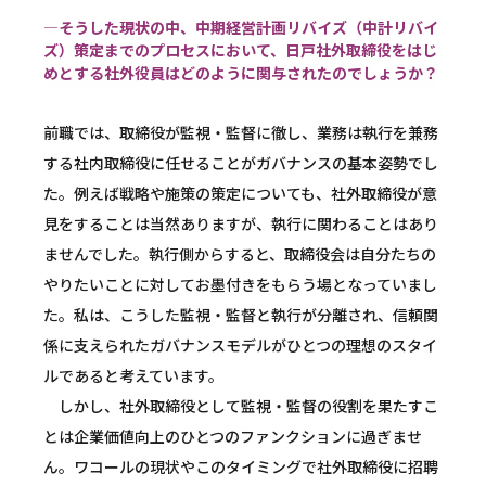
―そうした現状の中、中期経営計画リバイズ（中計リバイ
ズ）策定までのプロセスにおいて、日戸社外取締役をはじ
めとする社外役員はどのように関与されたのでしょうか？
前職では、取締役が監視・監督に徹し、業務は執行を兼務
する社内取締役に任せることがガバナンスの基本姿勢でし
た。例えば戦略や施策の策定についても、社外取締役が意
見をすることは当然ありますが、執行に関わることはあり
ませんでした。執行側からすると、取締役会は自分たちの
やりたいことに対してお墨付きをもらう場となっていまし
た。私は、こうした監視・監督と執行が分離され、信頼関
係に支えられたガバナンスモデルがひとつの理想のスタイ
ルであると考えています。
しかし、社外取締役として監視・監督の役割を果たすこ
とは企業価値向上のひとつのファンクションに過ぎませ
ん。ワコールの現状やこのタイミングで社外取締役に招聘