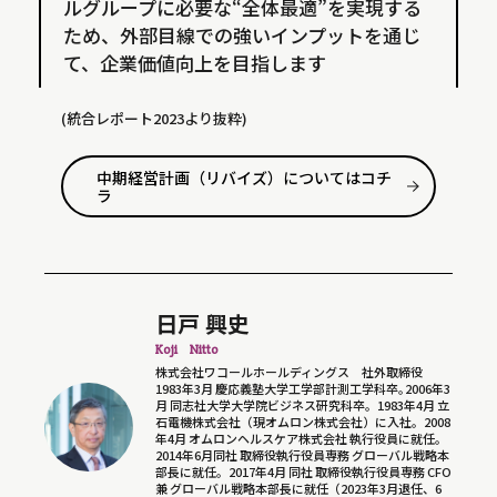
ルグループに必要な“全体最適”を実現する
ため、外部目線での強いインプットを通じ
て、企業価値向上を目指します
(統合レポート2023より抜粋)
中期経営計画（リバイズ）についてはコチ
ラ
日戸 興史
Koji Nitto
株式会社ワコールホールディングス 社外取締役
1983年3月 慶応義塾大学工学部計測工学科卒｡2006年3
月 同志社大学大学院ビジネス研究科卒。1983年4月 立
石電機株式会社（現オムロン株式会社）に入社。2008
年4月 オムロンヘルスケア株式会社 執行役員に就任。
2014年6月同社 取締役執行役員専務 グローバル戦略本
部長に就任。2017年4月 同社 取締役執行役員専務 CFO
兼 グローバル戦略本部長に就任（2023年3月退任、6