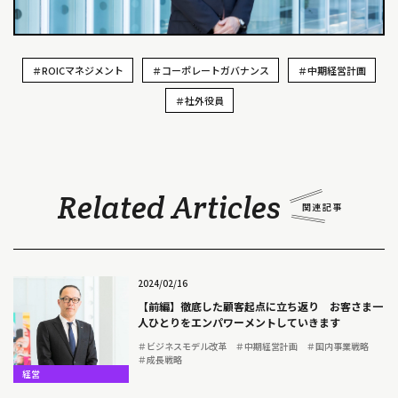
＃ROICマネジメント
＃コーポレートガバナンス
＃中期経営計画
＃社外役員
Related Articles
2024/02/16
【前編】徹底した顧客起点に立ち返り お客さま一
人ひとりをエンパワーメントしていきます
＃ビジネスモデル改革
＃中期経営計画
＃国内事業戦略
＃成長戦略
経営