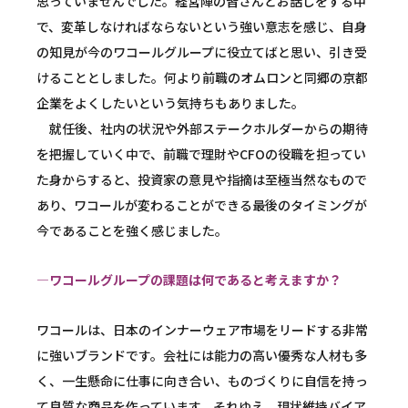
思っていませんでした。経営陣の皆さんとお話しをする中
で、変革しなければならないという強い意志を感じ、自身
の知見が今のワコールグループに役立てばと思い、引き受
けることとしました。何より前職のオムロンと同郷の京都
企業をよくしたいという気持ちもありました。
就任後、社内の状況や外部ステークホルダーからの期待
を把握していく中で、前職で理財やCFOの役職を担ってい
た身からすると、投資家の意見や指摘は至極当然なもので
あり、ワコールが変わることができる最後のタイミングが
今であることを強く感じました。
―ワコールグループの課題は何であると考えますか？
ワコールは、日本のインナーウェア市場をリードする非常
に強いブランドです。会社には能力の高い優秀な人材も多
く、一生懸命に仕事に向き合い、ものづくりに自信を持っ
て良質な商品を作っています。それゆえ、現状維持バイア