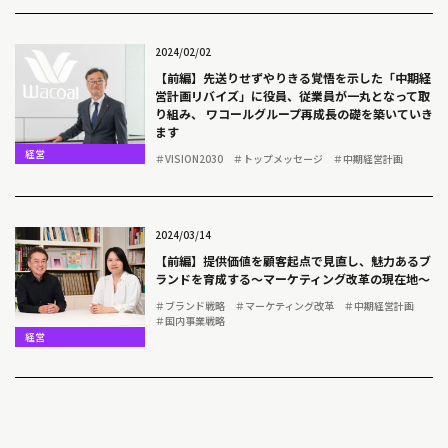
2024/02/02
【前編】先送りせずやりきる覚悟を示した「中期経
営計画リバイズ」に役員、従業員が一丸となって取
り組み、 ワコールグループ再成長の礎を築いていき
ます
経営
＃VISION2030
＃トップメッセージ
＃中期経営計画
2024/03/14
【前編】提供価値を顧客起点で見直し、魅力あるブ
ランドを育成する～マーケティング改革の現在地～
＃ブランド戦略
＃マーケティング改革
＃中期経営計画
＃国内事業戦略
経営