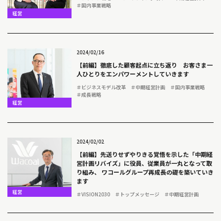
＃国内事業戦略
経営
2024/02/16
【前編】徹底した顧客起点に立ち返り お客さま一
人ひとりをエンパワーメントしていきます
＃ビジネスモデル改革
＃中期経営計画
＃国内事業戦略
＃成長戦略
経営
2024/02/02
【前編】先送りせずやりきる覚悟を示した「中期経
営計画リバイズ」に役員、従業員が一丸となって取
り組み、 ワコールグループ再成長の礎を築いていき
ます
経営
＃VISION2030
＃トップメッセージ
＃中期経営計画