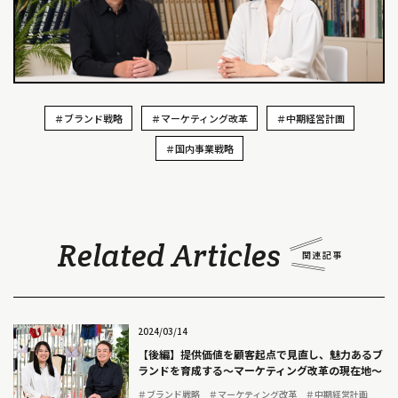
＃ブランド戦略
＃マーケティング改革
＃中期経営計画
＃国内事業戦略
Related Articles
2024/03/14
【後編】提供価値を顧客起点で見直し、魅力あるブ
ランドを育成する～マーケティング改革の現在地～
＃ブランド戦略
＃マーケティング改革
＃中期経営計画