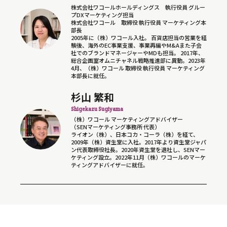
株式会社ワコールホールディングス 執行役員 グルー
プDXマーケティング担当
株式会社ワコール 取締役 執行役員 マーケティング本
部長
2005年に（株）ワコール入社。 百貨店担当の営業を経
験後、海外のEC事業支援、事業再編やM&Aまた子会
社でのブランドマネージャーやMDも担当。 2017年、
総合企画室オムニチャネル戦略推進部に異動。2023年
4月、（株）ワコール 取締役 執行役員 マーケティング
本部長に就任。
杉山 繁和
Shigekazu Sugiyama
（株）ワコール マーケティングアドバイザー
（SENマーケティング事務所 代表）
ライオン（株）、日本コカ・コーラ（株）を経て、
2009年（株）資生堂に入社。2017年より資生堂ジャパ
ン代表取締役社長。2020年資生堂を退社し、SENマー
ケティング設立。2022年11月（株）ワコールのマーケ
ティングアドバイザーに就任。